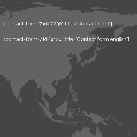
[contact-form-7 id="2230" title="Contact form"]
[contact-form-7 id="4124" title="Contact form english"]