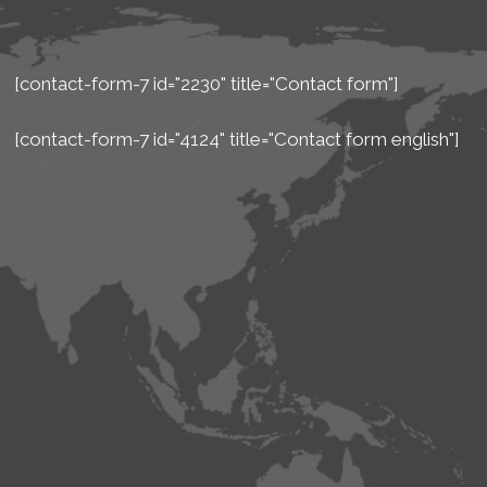
[contact-form-7 id="2230" title="Contact form"]
[contact-form-7 id="4124" title="Contact form english"]